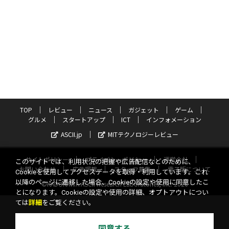
TOP
レビュー
ニュース
ガジェット
ゲーム
グルメ
スタートアップ
ICT
インフォメーション
ASCII.jp
MITテクノロジーレビュー
サイトポリシー
プライバシーポリシー
運営会社
このサイトでは、利用状況の把握や広告配信などのために、
お問い合わせ
広告掲載
スタッフ募集
電子版について
Cookieを使用してアクセスデータを取得・利用しています。これ
以降のページに遷移した場合、Cookieの設定や使用に同意したこ
©KADOKAWA ASCII Research Laboratories, Inc. 2026
とになります。Cookieの設定や使用の詳細、オプトアウトについ
ては
詳細
をご覧ください。
同意する