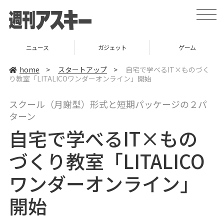
t
o
g
g
l
ニュース
ガジェット
ゲーム
e
n
a
home
>
スタートアップ
>
自宅で学べるIT×ものづく
v
り教室「LITALICOワンダーオンライン」開始
i
g
a
スクール（月謝型）形式と短期パッケージの２パ
t
i
ターン
o
n
自宅で学べるIT×もの
づくり教室「LITALICO
ワンダーオンライン」
開始