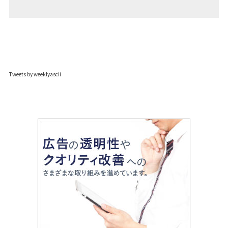
Tweets by weeklyascii