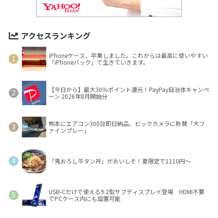
アクセスランキング
iPhoneケース、卒業しました。これからは最高に使いやすい
「iPhoneバック」で生きていきます。
【今日から】最大30％ポイント還元！PayPay自治体キャンペ
ーン 2026年8月開始分
熊本にエアコン300台即日納品、ビックカメラに称賛「大フ
ァインプレー」
「鬼おろし牛タン丼」がおいしそ！夏限定で1110円～
USB-Cだけで使える9.2型サブディスプレイ登場 HDMI不要
でPCケース内にも設置可能