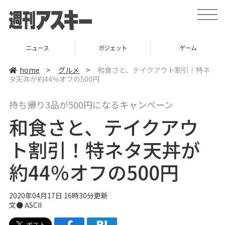
t
o
g
g
l
ニュース
ガジェット
ゲーム
e
n
a
home
>
グルメ
>
和食さと、テイクアウト割引！特ネ
v
タ天丼が約44％オフの500円
i
g
a
持ち帰り3品が500円になるキャンペーン
t
i
和食さと、テイクアウ
o
n
ト割引！特ネタ天丼が
約44％オフの500円
2020年04月17日 16時30分更新
文● ASCII