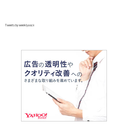
Tweets by weeklyascii