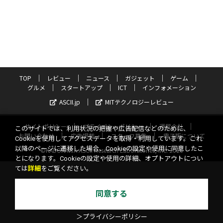
TOP
レビュー
ニュース
ガジェット
ゲーム
グルメ
スタートアップ
ICT
インフォメーション
ASCII.jp
MITテクノロジーレビュー
サイトポリシー
プライバシーポリシー
運営会社
このサイトでは、利用状況の把握や広告配信などのために、
お問い合わせ
広告掲載
スタッフ募集
電子版について
Cookieを使用してアクセスデータを取得・利用しています。これ
以降のページに遷移した場合、Cookieの設定や使用に同意したこ
©KADOKAWA ASCII Research Laboratories, Inc. 2026
とになります。Cookieの設定や使用の詳細、オプトアウトについ
ては
詳細
をご覧ください。
同意する
＞プライバシーポリシー