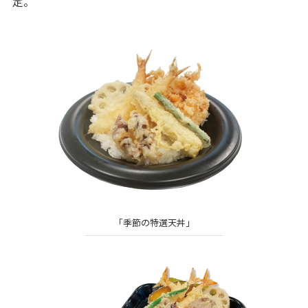
定。
「季節の特選天丼」