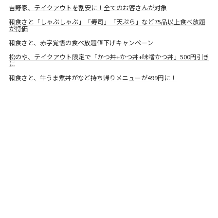
吉野家、テイクアウトを割安に！全てのお客さんが対象
和食さと「しゃぶしゃぶ」「寿司」「天ぷら」など75品以上食べ放題
が特価
和食さと、赤字覚悟の食べ放題値下げキャンペーン
松のや、テイクアウト限定で「かつ丼+かつ丼+味噌かつ丼」500円引き
に
和食さと、牛うま煮丼がなど持ち帰りメニューが499円に！