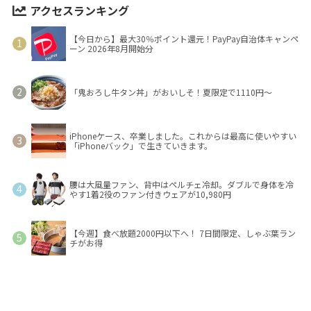
アクセスランキング
【今日から】最大30％ポイント還元！PayPay自治体キャンペ
ーン 2026年8月開始分
「鬼おろし牛タン丼」がおいしそ！夏限定で1110円～
iPhoneケース、卒業しました。これからは最高に使いやすい
「iPhoneバック」で生きていきます。
腰は大風量ファン、背中はペルチェ冷却。ダブルで身体を冷
やす1着2役のファン付きウェアが10,980円
【今週】食べ放題2000円以下へ！ 7日間限定、しゃぶ葉ラン
チがお得