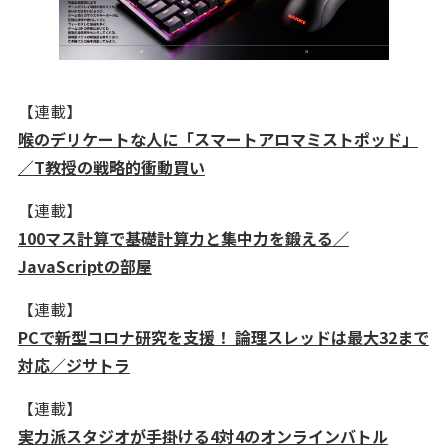
【連載】
喉のデリケートな人に「スマートアロマミストポッド」
／T教授の戦略的衝動買い
【連載】
100マス計算で基礎計算力と集中力を鍛える／
JavaScriptの部屋
【連載】
PCで新型コロナ研究を支援！ 論理スレッドは最大32まで
対応／ジサトラ
【連載】
実力派スタジオが手掛ける4対4のオンラインバトル