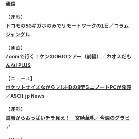
通信
【連載】
ドコモの5Gギガホのみでリモートワークの1日／コラム
ジャングル
【連載】
Zoomで行く！ケンのOHIOツアー（前編）／カオスだも
んね! PLUS
【ニュース】
ポケットサイズながらフルHDの8型ミニノートPCが発売
／ASCII.jp News
【連載】
道着からおっぱいチラ見え！ 宮崎華帆／今週のグラビ
ア