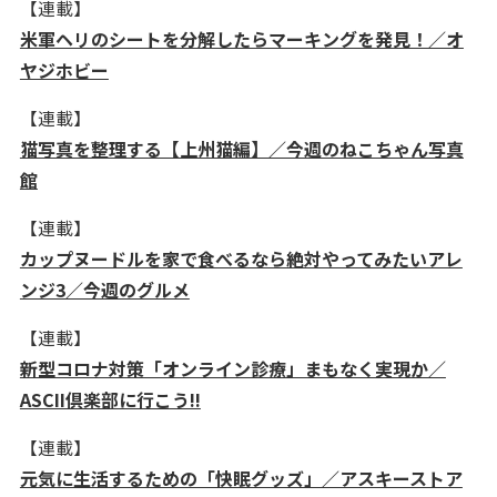
【連載】
米軍ヘリのシートを分解したらマーキングを発見！／オ
ヤジホビー
【連載】
猫写真を整理する【上州猫編】／今週のねこちゃん写真
館
【連載】
カップヌードルを家で食べるなら絶対やってみたいアレ
ンジ3／今週のグルメ
【連載】
新型コロナ対策「オンライン診療」まもなく実現か／
ASCII倶楽部に行こう!!
【連載】
元気に生活するための「快眠グッズ」／アスキーストア