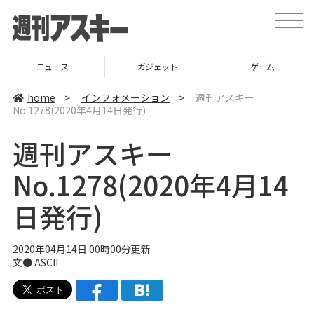
t
o
g
g
l
ニュース
ガジェット
ゲーム
e
n
a
home
>
インフォメーション
>
週刊アスキー
v
No.1278(2020年4月14日発行)
i
g
a
週刊アスキー
t
i
o
No.1278(2020年4月14
n
日発行)
2020年04月14日 00時00分更新
文●
ASCII