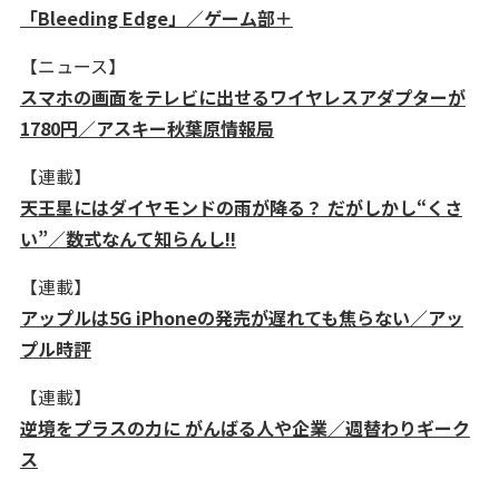
「Bleeding Edge」／ゲーム部＋
【ニュース】
スマホの画面をテレビに出せるワイヤレスアダプターが
1780円／アスキー秋葉原情報局
【連載】
天王星にはダイヤモンドの雨が降る？ だがしかし“くさ
い”／数式なんて知らんし!!
【連載】
アップルは5G iPhoneの発売が遅れても焦らない／アッ
プル時評
【連載】
逆境をプラスの力に がんばる人や企業／週替わりギーク
ス