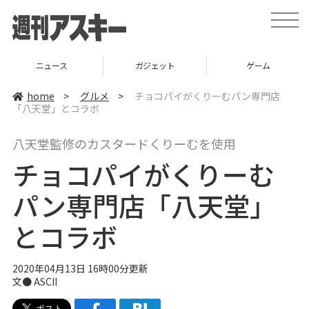
t
o
g
g
l
ニュース
ガジェット
ゲーム
e
n
a
home
>
グルメ
>
チョコパイがくりーむパン専門店
v
「八天堂」とコラボ
i
g
a
八天堂監修のカスタードくりーむを使用
t
i
チョコパイがくりーむ
o
n
パン専門店「八天堂」
とコラボ
2020年04月13日 16時00分更新
文● ASCII