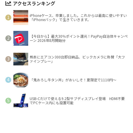
アクセスランキング
iPhoneケース、卒業しました。これからは最高に使いやすい
「iPhoneバック」で生きていきます。
【今日から】最大30％ポイント還元！PayPay自治体キャンペ
ーン 2026年8月開始分
熊本にエアコン300台即日納品、ビックカメラに称賛「大フ
ァインプレー」
「鬼おろし牛タン丼」がおいしそ！夏限定で1110円～
USB-Cだけで使える9.2型サブディスプレイ登場 HDMI不要
でPCケース内にも設置可能