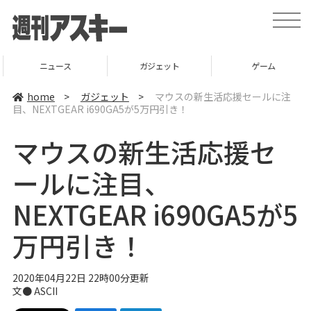
t
o
g
g
l
ニュース
ガジェット
ゲーム
e
n
a
home
>
ガジェット
>
マウスの新生活応援セールに注
v
目、NEXTGEAR i690GA5が5万円引き！
i
g
a
マウスの新生活応援セ
t
i
o
ールに注目、
n
NEXTGEAR i690GA5が5
万円引き！
2020年04月22日 22時00分更新
文● ASCII