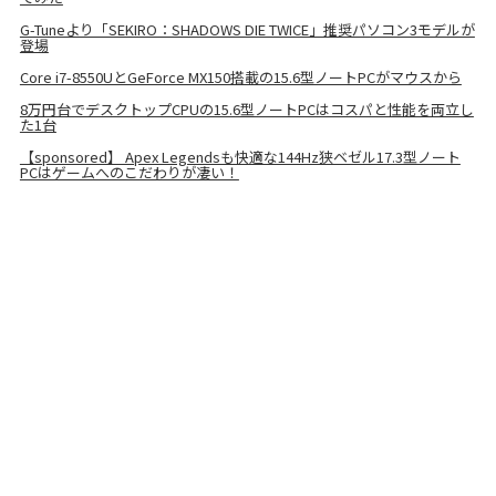
G-Tuneより「SEKIRO：SHADOWS DIE TWICE」推奨パソコン3モデルが
登場
Core i7-8550UとGeForce MX150搭載の15.6型ノートPCがマウスから
8万円台でデスクトップCPUの15.6型ノートPCはコスパと性能を両立し
た1台
【sponsored】 Apex Legendsも快適な144Hz狭ベゼル17.3型ノート
PCはゲームへのこだわりが凄い！