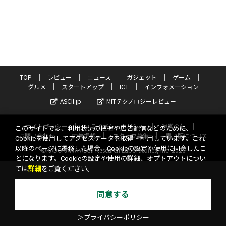
TOP
レビュー
ニュース
ガジェット
ゲーム
グルメ
スタートアップ
ICT
インフォメーション
ASCII.jp
MITテクノロジーレビュー
サイトポリシー
プライバシーポリシー
運営会社
このサイトでは、利用状況の把握や広告配信などのために、
お問い合わせ
広告掲載
スタッフ募集
電子版について
Cookieを使用してアクセスデータを取得・利用しています。これ
以降のページに遷移した場合、Cookieの設定や使用に同意したこ
©KADOKAWA ASCII Research Laboratories, Inc. 2026
とになります。Cookieの設定や使用の詳細、オプトアウトについ
ては
詳細
をご覧ください。
同意する
＞プライバシーポリシー