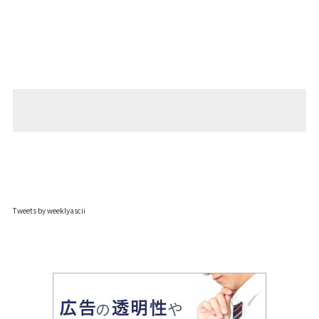
Tweets by weeklyascii