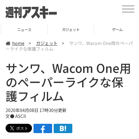
t
o
g
g
l
ニュース
ガジェット
ゲーム
e
n
a
home
>
ガジェット
>
サンワ、Wacom One用のペーパ
v
ーライクな保護フィルム
i
g
a
サンワ、Wacom One用
t
i
o
のペーパーライクな保
n
護フィルム
2020年04月08日 17時30分更新
文● ASCII