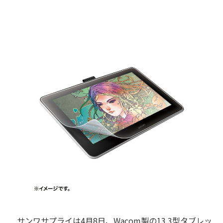
サンワサプライは4月8日、Wacom製の13.3型タブレッ