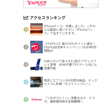
アクセスランキング
iPhoneケース、卒業しました。これか
らは最高に使いやすい「iPhoneバッ
ク」で生きていきます。
【今日から】最大30％ポイント還元！
PayPay自治体キャンペーン 2026年8月
開始分
USB-Cだけで使える9.2型サブディスプ
レイ登場 HDMI不要でPCケース内にも
設置可能
熊本にエアコン300台即日納品、ビック
カメラに称賛「大ファインプレー」
「つながりにくい」改善なるか ドコ
モ、最新基地局を全国展開へ