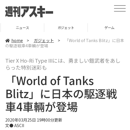
t
o
g
g
l
ニュース
ガジェット
ゲーム
e
n
a
home
>
ガジェット
>
「World of Tanks Blitz」に日本
v
の駆逐戦車4車輛が登場
i
g
a
Tier X Ho-Ri Type IIIには、勇ましい鎧武者をあし
t
i
らった特別迷彩も
o
n
「World of Tanks
Blitz」に日本の駆逐戦
車4車輛が登場
2020年03月25日 19時00分更新
文● ASCII