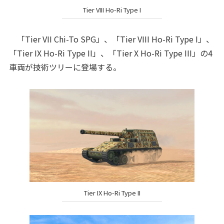
Tier VIII Ho-Ri Type I
「Tier VII Chi-To SPG」、「Tier VIII Ho-Ri Type I」、
「Tier IX Ho-Ri Type II」、「Tier X Ho-Ri Type III」の4
車両が技術ツリーに登場する。
Tier IX Ho-Ri Type II