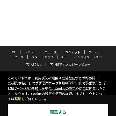
TOP
レビュー
ニュース
ガジェット
ゲーム
グルメ
スタートアップ
ICT
インフォメーション
ASCII.jp
MITテクノロジーレビュー
サイトポリシー
プライバシーポリシー
運営会社
このサイトでは、利用状況の把握や広告配信などのために、
お問い合わせ
広告掲載
スタッフ募集
電子版について
Cookieを使用してアクセスデータを取得・利用しています。これ
以降のページに遷移した場合、Cookieの設定や使用に同意したこ
©KADOKAWA ASCII Research Laboratories, Inc. 2026
とになります。Cookieの設定や使用の詳細、オプトアウトについ
ては
詳細
をご覧ください。
同意する