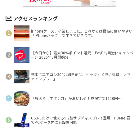
アクセスランキング
iPhoneケース、卒業しました。これからは最高に使いやすい
「iPhoneバック」で生きていきます。
【今日から】最大30％ポイント還元！PayPay自治体キャンペ
ーン 2026年8月開始分
熊本にエアコン300台即日納品、ビックカメラに称賛「大フ
ァインプレー」
「鬼おろし牛タン丼」がおいしそ！夏限定で1110円～
USB-Cだけで使える9.2型サブディスプレイ登場 HDMI不要
でPCケース内にも設置可能