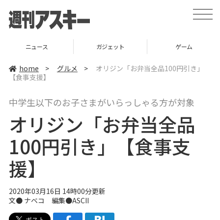
t
o
g
g
l
ニュース
ガジェット
ゲーム
e
n
a
home
>
グルメ
>
オリジン「お弁当全品100円引き」
v
【食事支援】
i
g
a
中学生以下のお子さまがいらっしゃる方が対象
t
i
オリジン「お弁当全品
o
n
100円引き」【食事支
援】
2020年03月16日 14時00分更新
文●
ナベコ
編集●ASCII