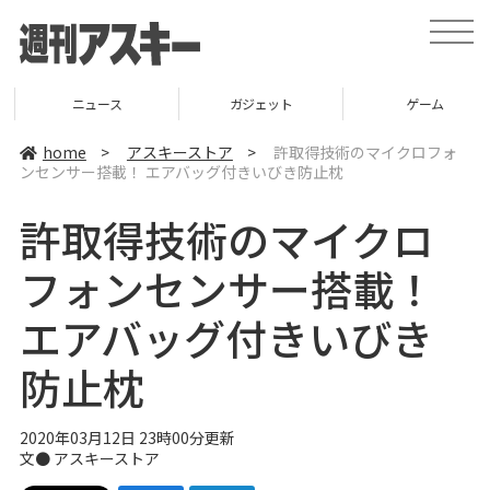
t
o
g
g
l
ニュース
ガジェット
ゲーム
e
n
a
home
>
アスキーストア
>
許取得技術のマイクロフォ
v
ンセンサー搭載！ エアバッグ付きいびき防止枕
i
g
a
許取得技術のマイクロ
t
i
o
フォンセンサー搭載！
n
エアバッグ付きいびき
防止枕
2020年03月12日 23時00分更新
文●
アスキーストア