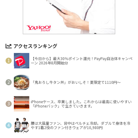
アクセスランキング
【今日から】最大30％ポイント還元！PayPay自治体キャンペ
ーン 2026年8月開始分
「鬼おろし牛タン丼」がおいしそ！夏限定で1110円～
iPhoneケース、卒業しました。これからは最高に使いやすい
「iPhoneバック」で生きていきます。
腰は大風量ファン、背中はペルチェ冷却。ダブルで身体を冷
やす1着2役のファン付きウェアが10,980円