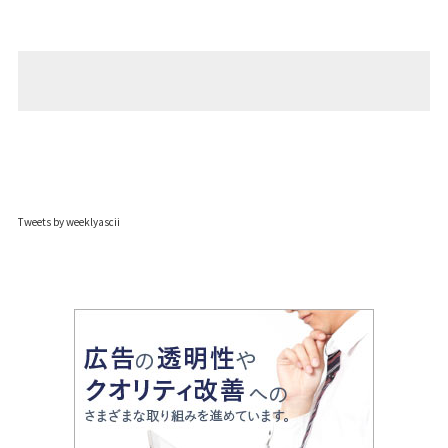
Tweets by weeklyascii