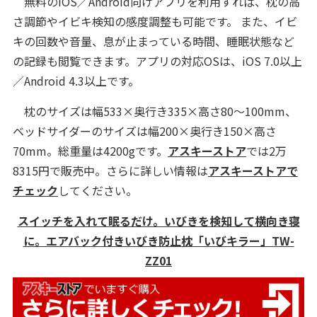
無料のiOS／Android向けアプリを利用すれば、枕の高
さ調節やイビキ検知の感度調整も可能です。 また、イビ
キの回数や音量、息が止まっている時間、睡眠状態など
の記録も閲覧できます。アプリの対応OSは、iOS 7.0以上
／Android 4.3以上です。
枕のサイズは幅533×奥行き335×高さ80～100mm、
ベッドサイダーのサイズは幅200×奥行き150×高さ
70mm。総重量は4200gです。
アスキーストア
では2万
8315円で販売中。さらに詳しい情報は
アスキーストアで
チェック
してください。
スイッチを入れて眠るだけ。いびきを検知して横向き寝
に。エアバック付きいびき防止枕「いびキラー」TW-
ZZ01