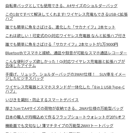
自転車バッグとしても使用できる、A4サイズのショルダーバッグ
この1台ですべて解決してくれます! ワイヤレス充電もできるUSB-C拡張
ハブ
誰でも簡単に魚をさばける、進化した「サカナイフ」2本セット
これは欲しい！可変式のQi対応ワイヤレス充電器 なんと拡張ハブ付き
誰でも簡単に魚をさばける「サカナイフ」2本セットが1万9000円
Bluetoothでスマホと接続、通話や録音が可能なスマホ通話レコーダー
こんな便利グッズ欲しかった！Qi対応ワイヤレス充電器と拡張ハブが
合体したアイテム
手提げ、リュック、ショルダーバッグの3WAY仕様！ SUV車をイメー
ジしたビジネスバッグ
ワイヤレス充電器とスマホスタンドが一体化した「8 in 1 USB Type-C
ハブ」
いびきを識別・防止するスマートデバイス
厚さ7cmでA4サイズの荷物が収納できる、2WAY仕様の万能型バッグ
日本の職人が丹精込めて作るフラップショートウォレットが20％オフ
機能面でも文句なし! 薄マチタイプの万能型2WAYトートバッグ