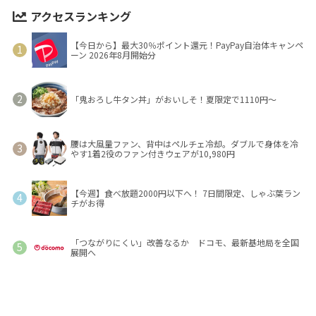
アクセスランキング
【今日から】最大30％ポイント還元！PayPay自治体キャンペ
ーン 2026年8月開始分
「鬼おろし牛タン丼」がおいしそ！夏限定で1110円～
腰は大風量ファン、背中はペルチェ冷却。ダブルで身体を冷
やす1着2役のファン付きウェアが10,980円
【今週】食べ放題2000円以下へ！ 7日間限定、しゃぶ葉ラン
チがお得
「つながりにくい」改善なるか ドコモ、最新基地局を全国
展開へ