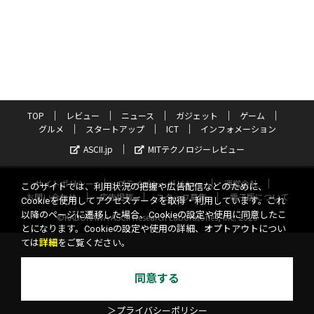
TOP
レビュー
ニュース
ガジェット
ゲーム
グルメ
スタートアップ
ICT
インフォメーション
ASCII.jp
MITテクノロジーレビュー
サイトポリシー
プライバシーポリシー
運営会社
このサイトでは、利用状況の把握や広告配信などのために、
お問い合わせ
広告掲載
スタッフ募集
電子版について
Cookieを使用してアクセスデータを取得・利用しています。これ
以降のページに遷移した場合、Cookieの設定や使用に同意したこ
©KADOKAWA ASCII Research Laboratories, Inc. 2026
とになります。Cookieの設定や使用の詳細、オプトアウトについ
ては
詳細
をご覧ください。
同意する
＞プライバシーポリシー