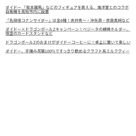
ダイドー 「坂本龍馬」などのフィギュアを買える、海洋堂とのコラボ
自販機を高知市内に設置
「名探偵コナンサイダー」は全6種！赤井秀一・沖矢昴・世良真純など
ダイドー×ドラゴンボールZキャンペーン！ベジータの綿棒ホルダー、
悟空のカードスタンドなど
ドラゴンボールZのおまけがダイドーコーヒーに！卓上に置いて楽しい
ダイドー、手摘み茶葉100％ですっきり飲めるクラフト系ミルクティー