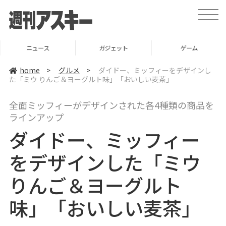
t
o
g
g
l
ニュース
ガジェット
ゲーム
e
n
a
home
>
グルメ
>
ダイドー、ミッフィーをデザインし
v
た「ミウ りんご＆ヨーグルト味」「おいしい麦茶」
i
g
a
全面ミッフィーがデザインされた各4種類の商品を
t
i
ラインアップ
o
n
ダイドー、ミッフィー
をデザインした「ミウ
りんご＆ヨーグルト
味」「おいしい麦茶」