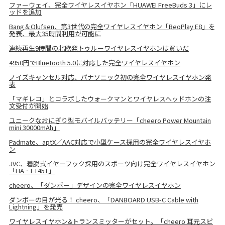
ファーウェイ、完全ワイヤレスイヤホン「HUAWEI FreeBuds 3」にレ
ッドを追加
Bang＆Olufsen、第3世代の完全ワイヤレスイヤホン「BeoPlay E8」を
発表、最大35時間利用が可能に
連続再生9時間の北欧発トゥルーワイヤレスイヤホンは買いだ
4950円でBluetooth 5.0に対応した完全ワイヤレスイヤホン
ノイズキャンセル対応、パナソニック初の完全ワイヤレスイヤホン発
表
「マギレコ」とコラボしたウォークマンとワイヤレスヘッドホンの注
文受付が開始
ユニークなおにぎり型モバイルバッテリー「cheero Power Mountain
mini 30000mAh」
Padmate、aptX／AAC対応で小型ケース採用の完全ワイヤレスイヤホ
ン
JVC、着脱式イヤーフック採用のスポーツ向け完全ワイヤレスイヤホン
「HA‐ET45T」
cheero、「ダンボー」デザインの完全ワイヤレスイヤホン
ダンボーの目が光る！ cheero、「DANBOARD USB-C Cable with
Lightning」を発売
ワイヤレスイヤホン&トランスミッターがセット。「cheero 耳元スピ