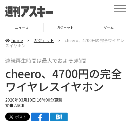
t
o
g
g
l
ニュース
ガジェット
ゲーム
e
n
a
home
>
ガジェット
>
cheero、4700円の完全ワイヤレ
v
スイヤホン
i
g
a
連続再生時間は最大でおよそ5時間
t
i
cheero、4700円の完全
o
n
ワイヤレスイヤホン
2020年03月10日 16時00分更新
文● ASCII