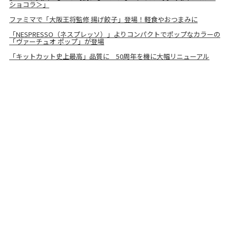
ショコラ＞」
ファミマで「大阪王将監修 揚げ餃子」登場！軽食やおつまみに
「NESPRESSO（ネスプレッソ）」よりコンパクトでポップなカラーの
「ヴァーチュオ ポップ」が登場
「キットカット史上最高」品質に 50周年を機に大幅リニューアル