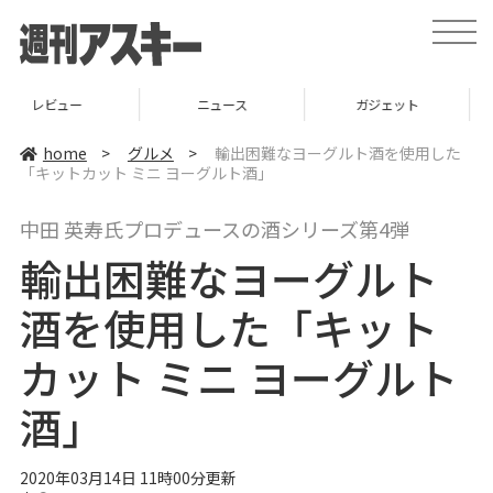
t
o
g
g
l
ニュース
ガジェット
ゲーム
e
n
a
home
>
グルメ
>
輸出困難なヨーグルト酒を使用した
v
「キットカット ミニ ヨーグルト酒」
i
g
a
中田 英寿氏プロデュースの酒シリーズ第4弾
t
i
輸出困難なヨーグルト
o
n
酒を使用した「キット
カット ミニ ヨーグルト
酒」
2020年03月14日 11時00分更新