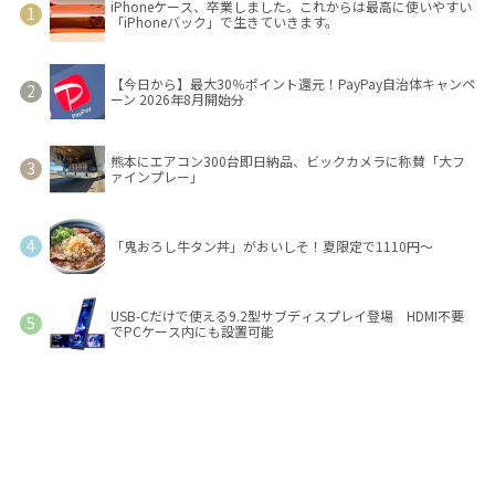
iPhoneケース、卒業しました。これからは最高に使いやすい
「iPhoneバック」で生きていきます。
【今日から】最大30％ポイント還元！PayPay自治体キャンペ
ーン 2026年8月開始分
熊本にエアコン300台即日納品、ビックカメラに称賛「大フ
ァインプレー」
「鬼おろし牛タン丼」がおいしそ！夏限定で1110円～
USB-Cだけで使える9.2型サブディスプレイ登場 HDMI不要
でPCケース内にも設置可能