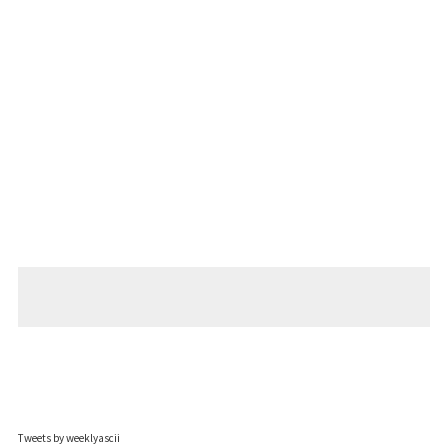
Tweets by weeklyascii