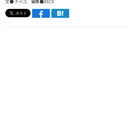
文●
ナベコ
編集●ASCII