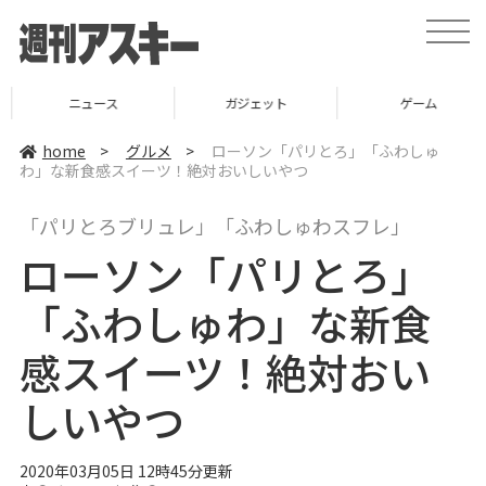
t
o
g
g
l
ニュース
ガジェット
ゲーム
e
n
a
home
>
グルメ
>
ローソン「パリとろ」「ふわしゅ
v
わ」な新食感スイーツ！絶対おいしいやつ
i
g
a
「パリとろブリュレ」「ふわしゅわスフレ」
t
i
ローソン「パリとろ」
o
n
「ふわしゅわ」な新食
感スイーツ！絶対おい
しいやつ
2020年03月05日 12時45分更新