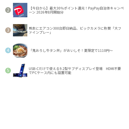
【今日から】最大30％ポイント還元！PayPay自治体キャンペ
ーン 2026年8月開始分
熊本にエアコン300台即日納品、ビックカメラに称賛「大フ
ァインプレー」
「鬼おろし牛タン丼」がおいしそ！夏限定で1110円～
USB-Cだけで使える9.2型サブディスプレイ登場 HDMI不要
でPCケース内にも設置可能