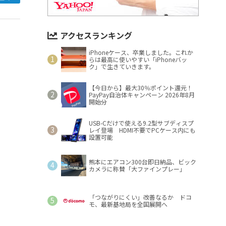
アクセスランキング
iPhoneケース、卒業しました。これか
らは最高に使いやすい「iPhoneバッ
ク」で生きていきます。
【今日から】最大30％ポイント還元！
PayPay自治体キャンペーン 2026年8月
開始分
USB-Cだけで使える9.2型サブディスプ
レイ登場 HDMI不要でPCケース内にも
設置可能
熊本にエアコン300台即日納品、ビック
カメラに称賛「大ファインプレー」
「つながりにくい」改善なるか ドコ
モ、最新基地局を全国展開へ