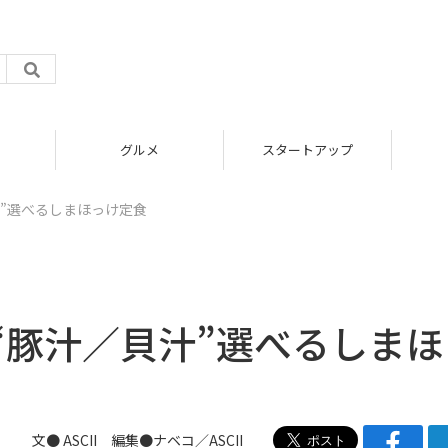
グルメ
スタートアップ
”選べるしまほっけ定食
“豚汁／貝汁”選べるしまほ
文● ASCII 編集●
ナベコ
／ASCII