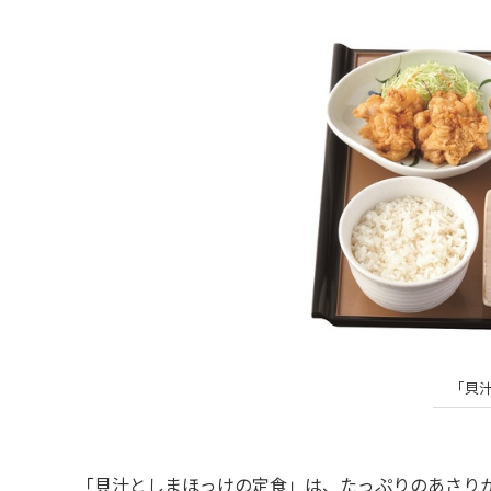
「貝
「貝汁としまほっけの定食」は、たっぷりのあさりか