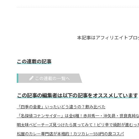
本記事はアフィリエイトプロ
この連載の記事
この連載の一覧へ
この記事の編集者は以下の記事をオススメしています
「四季の金麦」いったいどう違うの？飲み比べた
「名探偵コナンサイダー」は全6種！赤井秀一・沖矢昴・世良真純
明太味ベビーチーズ見つけたら買ってみて！ピリ辛で焼酎が進むっ
松屋のカレー専門店が本格的！カツカレー550円の良コスパ