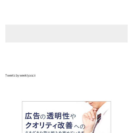
Tweets by weeklyascii