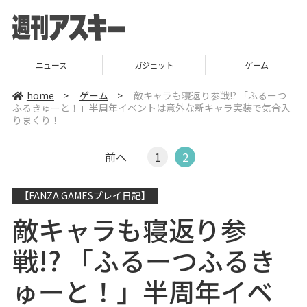
ニュース
ガジェット
ゲーム
home
>
ゲーム
>
敵キャラも寝返り参戦!? 「ふるーつ
ふるきゅーと！」半周年イベントは意外な新キャラ実装で気合入
りまくり！
前へ
1
2
【FANZA GAMESプレイ日記】
敵キャラも寝返り参
戦!? 「ふるーつふるき
ゅーと！」半周年イベ