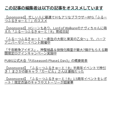
この記事の編集者は以下の記事をオススメしています
【sponsored】 忙しい人に最適でＨもアリなブラウザーRPG「ふるー
つふるきゅーと！」のススメ
【sponsored】 Hシーンもあり、Lord of Walkureのナヴィちゃんに萌
えた「ふるーつふるきゅーと！R」育成日記
「ふるーつふるきゅーと！〜創生の大樹と果実の乙女〜」で、ハーフ
アニバーサリーイベント開催中
「千年戦争アイギス」、神聖結晶＆技強化精霊が最大7個がもらえる期
間限定ログインキャンペーン実施中
PUBG公式大会「PJSseason5 Phase1 Day3」の概要発表
【sponsored】 「ふるーつふるきゅーと！R」半周年イベントで神引
き！ まさかの新キャラ「カービル」さんは激強だった
【sponsored】 「ふるーつふるきゅーと！R」1.5周年イベントをレポ
ート！限定衣装のキャラやストーリーが超豪華