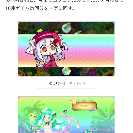
10連ガチャ数回分を一気に回す。
よしｷﾀ━(・∀・)━!!!!