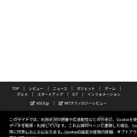
TOP
レビュー
ニュース
ガジェット
ゲーム
グルメ
スタートアップ
ICT
インフォメーション
ASCII.jp
MITテクノロジーレビュー
サイトポリシー
プライバシーポリシー
運営会社
このサイトでは、利用状況の把握や広告配信などのために、Cookieを
お問い合わせ
広告掲載
スタッフ募集
電子版について
データを取得・利用しています。これ以降のページに遷移した場合、Coo
用に同意したことになります。Cookieの設定や使用の詳細、オプトア
©KADOKAWA ASCII Research Laboratories, Inc. 2026