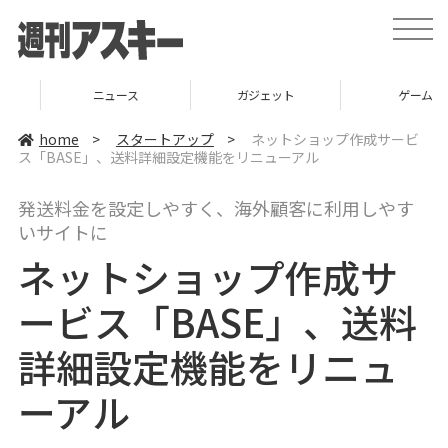
t
o
g
g
l
ニュース
ガジェット
ゲーム
e
n
a
home
>
スタートアップ
>
ネットショップ作成サービ
v
ス「BASE」、送料詳細設定機能をリニューアル
i
g
a
発送料金を設定しやすく、海外顧客に利用しやす
t
i
いサイトに
o
n
ネットショップ作成サ
ービス「BASE」、送料
詳細設定機能をリニュ
ーアル