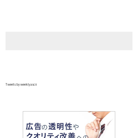
Tweets by weeklyascii