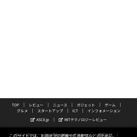
TOP
レビュー
ニュース
ガジェット
ゲーム
グルメ
スタートアップ
ICT
インフォメーション
ASCII.jp
MITテクノロジーレビュー
サイトポリシー
プライバシーポリシー
運営会社
このサイトでは、利用状況の把握や広告配信などのために、