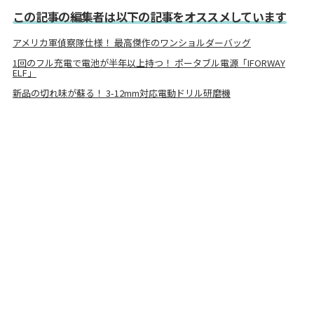
この記事の編集者は以下の記事をオススメしています
アメリカ軍偵察隊仕様！ 最高傑作のワンショルダーバッグ
1回のフル充電で電池が半年以上持つ！ ポータブル電源「IFORWAY
ELF」
新品の切れ味が蘇る！ 3-12mm対応電動ドリル研磨機