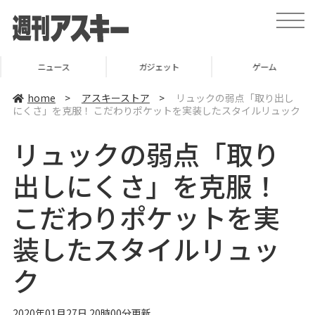
t
o
g
g
l
ニュース
ガジェット
ゲーム
e
n
a
home
>
アスキーストア
>
リュックの弱点「取り出し
v
にくさ」を克服！ こだわりポケットを実装したスタイルリュック
i
g
a
リュックの弱点「取り
t
i
o
出しにくさ」を克服！
n
こだわりポケットを実
装したスタイルリュッ
ク
2020年01月27日 20時00分更新