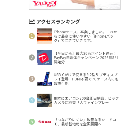
アクセスランキング
iPhoneケース、卒業しました。これか
らは最高に使いやすい「iPhoneバッ
ク」で生きていきます。
【今日から】最大30％ポイント還元！
PayPay自治体キャンペーン 2026年8月
開始分
USB-Cだけで使える9.2型サブディスプ
レイ登場 HDMI不要でPCケース内にも
設置可能
熊本にエアコン300台即日納品、ビック
カメラに称賛「大ファインプレー」
「つながりにくい」改善なるか ドコ
モ、最新基地局を全国展開へ