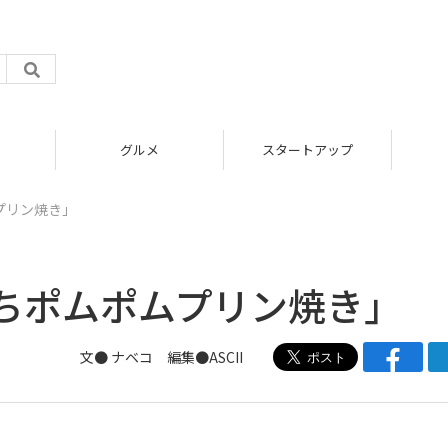
グルメ
スタートアップ
プリン焼き」
ちポムポムプリン焼き」
文●
ナベコ
編集●ASCII