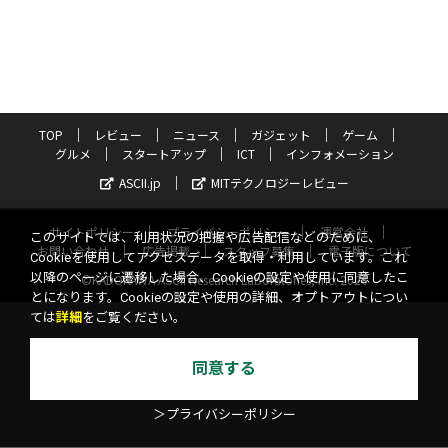
TOP
レビュー
ニュース
ガジェット
ゲーム
グルメ
スタートアップ
ICT
インフォメーション
ASCII.jp
MITテクノロジーレビュー
サイトポリシー
プライバシーポリシー
運営会社
このサイトでは、利用状況の把握や広告配信などのために、
お問い合わせ
広告掲載
スタッフ募集
電子版について
Cookieを使用してアクセスデータを取得・利用しています。これ
以降のページに遷移した場合、Cookieの設定や使用に同意したこ
©KADOKAWA ASCII Research Laboratories, Inc. 2026
とになります。Cookieの設定や使用の詳細、オプトアウトについ
ては
詳細
をご覧ください。
同意する
＞プライバシーポリシー