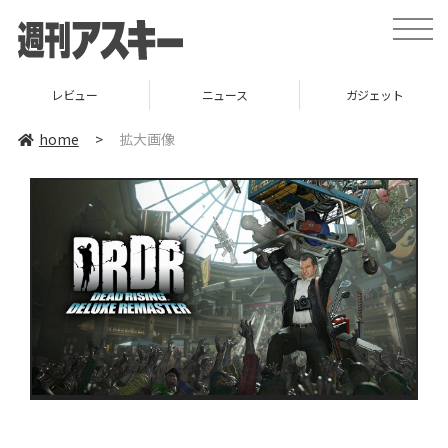
toggle
naviga
レビュー
ニュース
ガジェット
home
>
拡大画像