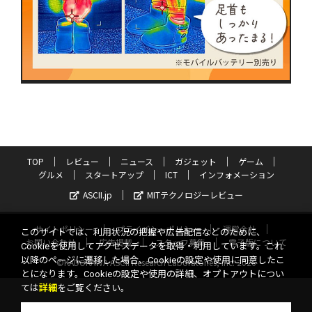
TOP
レビュー
ニュース
ガジェット
ゲーム
グルメ
スタートアップ
ICT
インフォメーション
ASCII.jp
MITテクノロジーレビュー
サイトポリシー
プライバシーポリシー
運営会社
このサイトでは、利用状況の把握や広告配信などのために、
お問い合わせ
広告掲載
スタッフ募集
電子版について
Cookieを使用してアクセスデータを取得・利用しています。これ
以降のページに遷移した場合、Cookieの設定や使用に同意したこ
©KADOKAWA ASCII Research Laboratories, Inc. 2026
とになります。Cookieの設定や使用の詳細、オプトアウトについ
ては
詳細
をご覧ください。