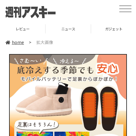
toggle
naviga
レビュー
ニュース
ガジェット
home
>
拡大画像