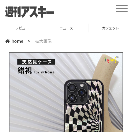
toggle
naviga
レビュー
ニュース
ガジェット
home
>
拡大画像