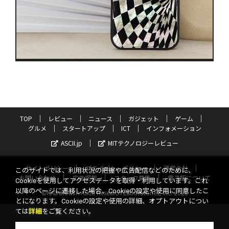
TOP
レビュー
ニュース
ガジェット
ゲーム
グルメ
スタートアップ
ICT
インフォメーション
ASCII.jp
MITテクノロジーレビュー
サイトポリシー
プライバシーポリシー
運営会社
このサイトでは、利用状況の把握や広告配信などのために、
お問い合わせ
広告掲載
スタッフ募集
電子版について
Cookieを使用してアクセスデータを取得・利用しています。これ
以降のページに遷移した場合、Cookieの設定や使用に同意したこ
©KADOKAWA ASCII Research Laboratories, Inc. 2026
とになります。Cookieの設定や使用の詳細、オプトアウトについ
ては
詳細
をご覧ください。