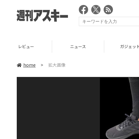
レビュー
ニュース
ガジェッ
home
>
拡大画像