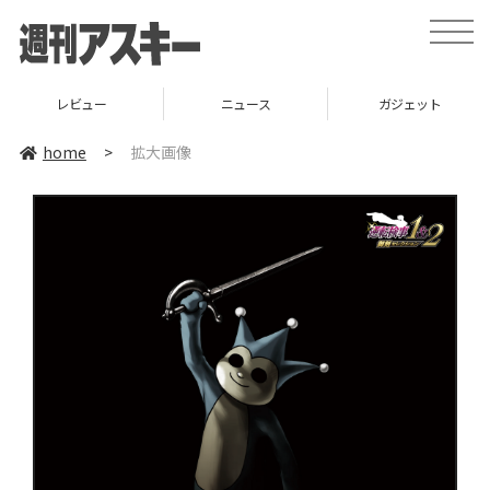
toggle
naviga
レビュー
ニュース
ガジェット
home
>
拡大画像