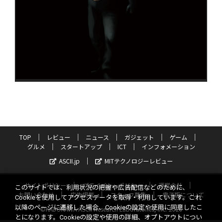
TOP
レビュー
ニュース
ガジェット
ゲーム
グルメ
スタートアップ
ICT
インフォメーション
ASCII.jp
MITテクノロジーレビュー
サイトポリシー
プライバシーポリシー
運営会社
このサイトでは、利用状況の把握や広告配信などのために、
お問い合わせ
広告掲載
スタッフ募集
電子版について
Cookieを使用してアクセスデータを取得・利用しています。これ
以降のページに遷移した場合、Cookieの設定や使用に同意したこ
©KADOKAWA ASCII Research Laboratories, Inc. 2026
とになります。Cookieの設定や使用の詳細、オプトアウトについ