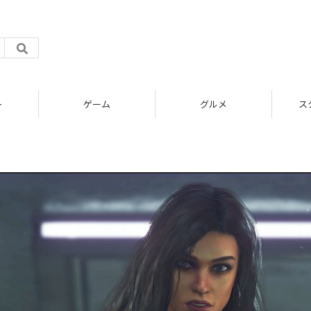
ト
ゲーム
グルメ
ス