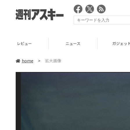
レビュー
ニュース
ガジェッ
home
>
拡大画像