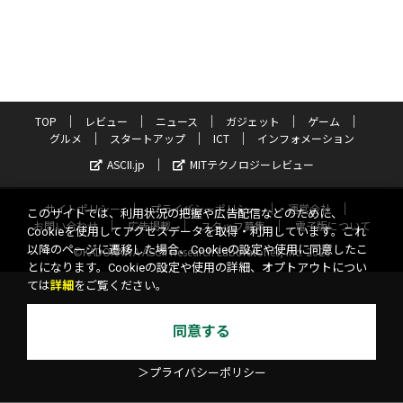
TOP
レビュー
ニュース
ガジェット
ゲーム
グルメ
スタートアップ
ICT
インフォメーション
ASCII.jp
MITテクノロジーレビュー
サイトポリシー
プライバシーポリシー
運営会社
このサイトでは、利用状況の把握や広告配信などのために、
お問い合わせ
広告掲載
スタッフ募集
電子版について
Cookieを使用してアクセスデータを取得・利用しています。これ
以降のページに遷移した場合、Cookieの設定や使用に同意したこ
©KADOKAWA ASCII Research Laboratories, Inc. 2026
とになります。Cookieの設定や使用の詳細、オプトアウトについ
ては
詳細
をご覧ください。
同意する
＞プライバシーポリシー