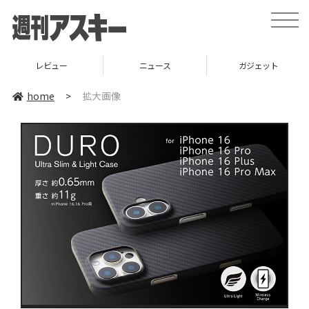
toggle
naviga
レビュー
ニュース
ガジェット
home
>
拡大画像