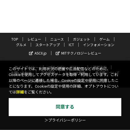
TOP
レビュー
ニュース
ガジェット
ゲーム
グルメ
スタートアップ
ICT
インフォメーション
ASCII.jp
MITテクノロジーレビュー
サイトポリシー
プライバシーポリシー
運営会社
このサイトでは、利用状況の把握や広告配信などのために、
お問い合わせ
広告掲載
スタッフ募集
電子版について
Cookieを使用してアクセスデータを取得・利用しています。これ
以降のページに遷移した場合、Cookieの設定や使用に同意したこ
©KADOKAWA ASCII Research Laboratories, Inc. 2026
とになります。Cookieの設定や使用の詳細、オプトアウトについ
ては
詳細
をご覧ください。
同意する
＞プライバシーポリシー