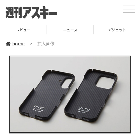
toggle
naviga
レビュー
ニュース
ガジェット
home
>
拡大画像