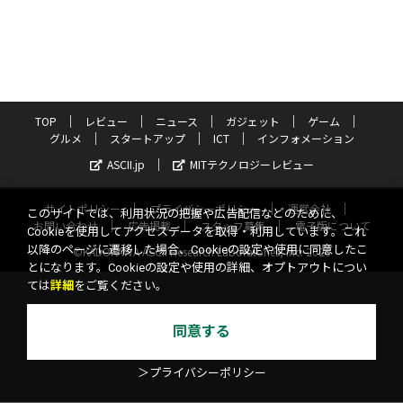
TOP
レビュー
ニュース
ガジェット
ゲーム
グルメ
スタートアップ
ICT
インフォメーション
ASCII.jp
MITテクノロジーレビュー
サイトポリシー
プライバシーポリシー
運営会社
このサイトでは、利用状況の把握や広告配信などのために、
お問い合わせ
広告掲載
スタッフ募集
電子版について
Cookieを使用してアクセスデータを取得・利用しています。これ
以降のページに遷移した場合、Cookieの設定や使用に同意したこ
©KADOKAWA ASCII Research Laboratories, Inc. 2026
とになります。Cookieの設定や使用の詳細、オプトアウトについ
ては
詳細
をご覧ください。
同意する
＞プライバシーポリシー