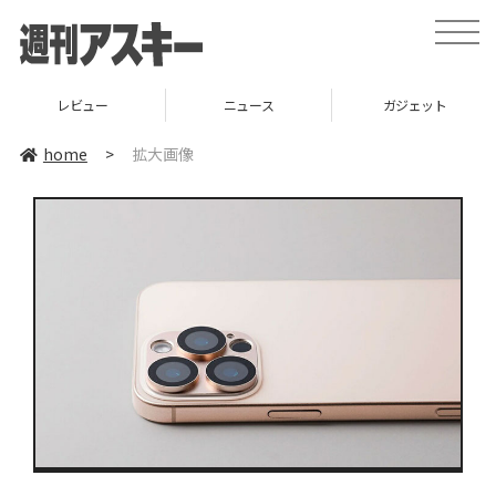
toggle
naviga
レビュー
ニュース
ガジェット
home
>
拡大画像