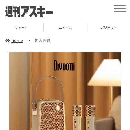
toggle
naviga
レビュー
ニュース
ガジェット
home
>
拡大画像