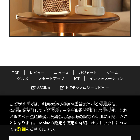
TOP
レビュー
ニュース
ガジェット
ゲーム
グルメ
スタートアップ
ICT
インフォメーション
ASCII.jp
MITテクノロジーレビュー
サイトポリシー
プライバシーポリシー
運営会社
このサイトでは、利用状況の把握や広告配信などのために、
お問い合わせ
広告掲載
スタッフ募集
電子版について
Cookieを使用してアクセスデータを取得・利用しています。これ
以降のページに遷移した場合、Cookieの設定や使用に同意したこ
©KADOKAWA ASCII Research Laboratories, Inc. 2026
とになります。Cookieの設定や使用の詳細、オプトアウトについ
ては
詳細
をご覧ください。