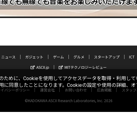
ニュース
ガジェット
ゲーム
グルメ
スタートアップ
ICT
ASCII.jp
MITテクノロジーレビュー
ために、Cookieを使用してアクセスデータを取得・利用して
使用に同意したことになります。Cookieの設定や使用の詳細、
ライバシーポリシー
運営会社
お問い合わせ
広告掲載
スタッフ
©KADOKAWA ASCII Research Laboratories, Inc. 2026