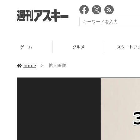
ゲーム
グルメ
スタートア
home
>
拡大画像