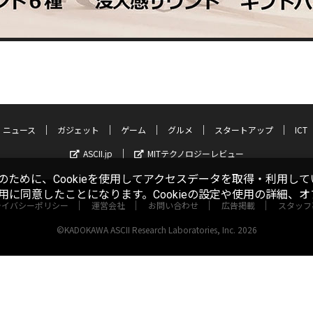
ニュース
ガジェット
ゲーム
グルメ
スタートアップ
ICT
ASCII.jp
MITテクノロジーレビュー
ために、Cookieを使用してアクセスデータを取得・利用して
使用に同意したことになります。Cookieの設定や使用の詳細、
ライバシーポリシー
運営会社
お問い合わせ
広告掲載
スタッフ
©KADOKAWA ASCII Research Laboratories, Inc. 2026