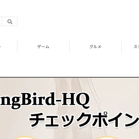
ト
ゲーム
グルメ
ス