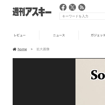
レビュー
ニュース
ガジェッ
home
>
拡大画像