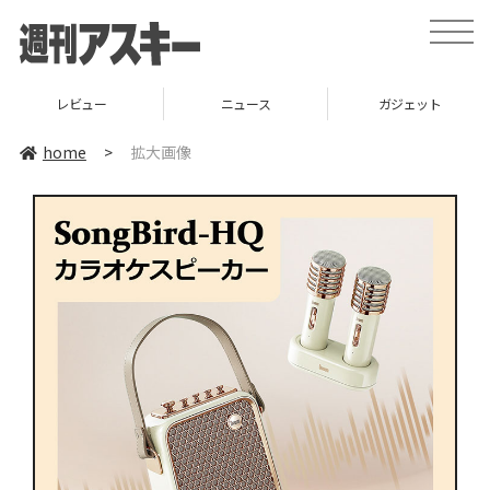
toggle
naviga
レビュー
ニュース
ガジェット
home
>
拡大画像