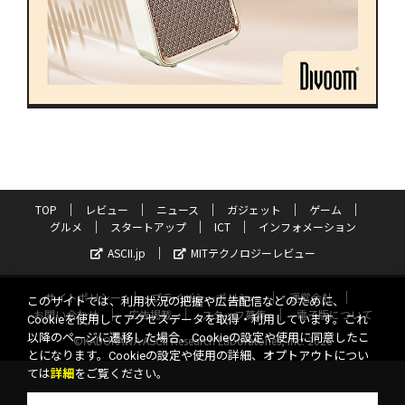
TOP
レビュー
ニュース
ガジェット
ゲーム
グルメ
スタートアップ
ICT
インフォメーション
ASCII.jp
MITテクノロジーレビュー
サイトポリシー
プライバシーポリシー
運営会社
このサイトでは、利用状況の把握や広告配信などのために、
お問い合わせ
広告掲載
スタッフ募集
電子版について
Cookieを使用してアクセスデータを取得・利用しています。これ
以降のページに遷移した場合、Cookieの設定や使用に同意したこ
©KADOKAWA ASCII Research Laboratories, Inc. 2026
とになります。Cookieの設定や使用の詳細、オプトアウトについ
ては
詳細
をご覧ください。