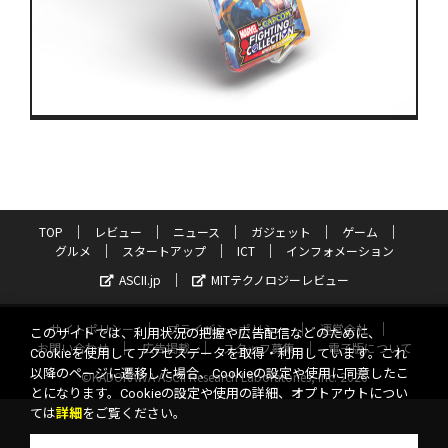
TOP
レビュー
ニュース
ガジェット
ゲーム
グルメ
スタートアップ
ICT
インフォメーション
ASCII.jp
MITテクノロジーレビュー
サイトポリシー
プライバシーポリシー
運営会社
このサイトでは、利用状況の把握や広告配信などのために、
お問い合わせ
広告掲載
スタッフ募集
電子版について
Cookieを使用してアクセスデータを取得・利用しています。これ
以降のページに遷移した場合、Cookieの設定や使用に同意したこ
©KADOKAWA ASCII Research Laboratories, Inc. 2026
とになります。Cookieの設定や使用の詳細、オプトアウトについ
ては
詳細
をご覧ください。