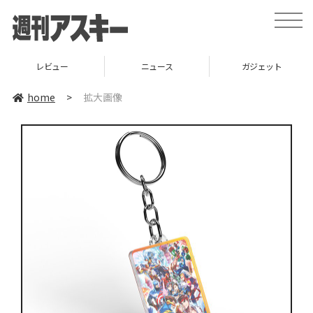
toggle
naviga
レビュー
ニュース
ガジェット
home
>
拡大画像