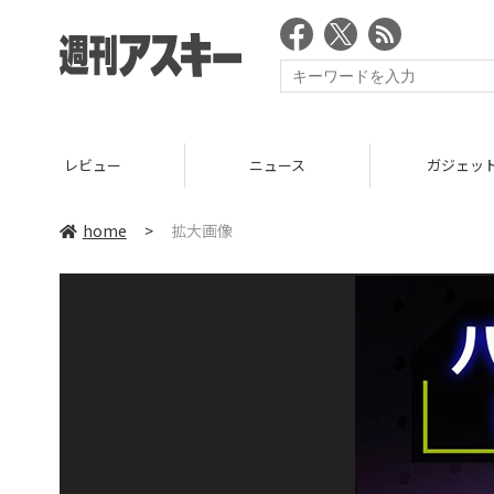
レビュー
ニュース
ガジェッ
home
>
拡大画像