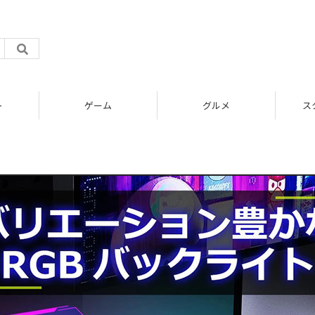
ト
ゲーム
グルメ
ス