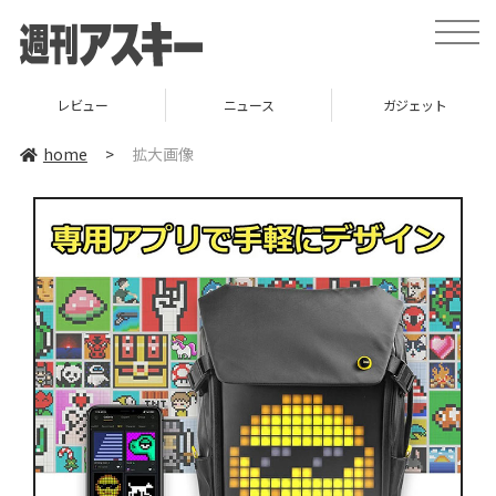
toggle
naviga
レビュー
ニュース
ガジェット
home
>
拡大画像