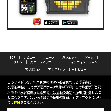
TOP
レビュー
ニュース
ガジェット
ゲーム
グルメ
スタートアップ
ICT
インフォメーション
ASCII.jp
MITテクノロジーレビュー
サイトポリシー
プライバシーポリシー
運営会社
このサイトでは、利用状況の把握や広告配信などのために、
お問い合わせ
広告掲載
スタッフ募集
電子版について
Cookieを使用してアクセスデータを取得・利用しています。これ
以降のページに遷移した場合、Cookieの設定や使用に同意したこ
©KADOKAWA ASCII Research Laboratories, Inc. 2026
とになります。Cookieの設定や使用の詳細、オプトアウトについ
ては
詳細
をご覧ください。