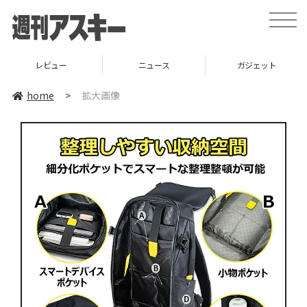
toggle
naviga
レビュー
ニュース
ガジェット
home
>
拡大画像