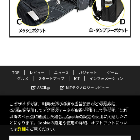
TOP
レビュー
ニュース
ガジェット
ゲーム
グルメ
スタートアップ
ICT
インフォメーション
ASCII.jp
MITテクノロジーレビュー
サイトポリシー
プライバシーポリシー
運営会社
このサイトでは、利用状況の把握や広告配信などのために、
お問い合わせ
広告掲載
スタッフ募集
電子版について
Cookieを使用してアクセスデータを取得・利用しています。これ
以降のページに遷移した場合、Cookieの設定や使用に同意したこ
©KADOKAWA ASCII Research Laboratories, Inc. 2026
とになります。Cookieの設定や使用の詳細、オプトアウトについ
ては
詳細
をご覧ください。