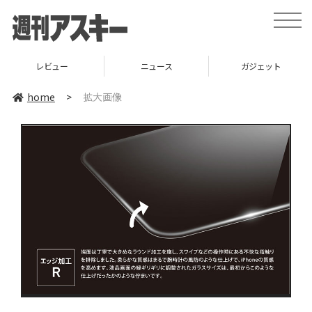
toggle
naviga
レビュー
ニュース
ガジェット
home
>
拡大画像