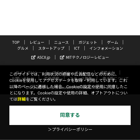
TOP
レビュー
ニュース
ガジェット
ゲーム
グルメ
スタートアップ
ICT
インフォメーション
ASCII.jp
MITテクノロジーレビュー
サイトポリシー
プライバシーポリシー
運営会社
このサイトでは、利用状況の把握や広告配信などのために、
お問い合わせ
広告掲載
スタッフ募集
電子版について
Cookieを使用してアクセスデータを取得・利用しています。これ
以降のページに遷移した場合、Cookieの設定や使用に同意したこ
©KADOKAWA ASCII Research Laboratories, Inc. 2026
とになります。Cookieの設定や使用の詳細、オプトアウトについ
ては
詳細
をご覧ください。
同意する
＞プライバシーポリシー