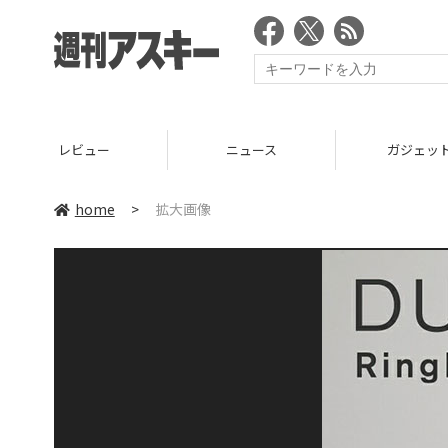
レビュー
ニュース
ガジェッ
home
>
拡大画像