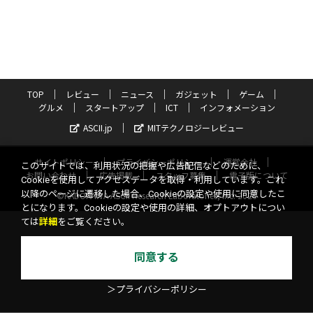
TOP
レビュー
ニュース
ガジェット
ゲーム
グルメ
スタートアップ
ICT
インフォメーション
ASCII.jp
MITテクノロジーレビュー
サイトポリシー
プライバシーポリシー
運営会社
このサイトでは、利用状況の把握や広告配信などのために、
お問い合わせ
広告掲載
スタッフ募集
電子版について
Cookieを使用してアクセスデータを取得・利用しています。これ
以降のページに遷移した場合、Cookieの設定や使用に同意したこ
©KADOKAWA ASCII Research Laboratories, Inc. 2026
とになります。Cookieの設定や使用の詳細、オプトアウトについ
ては
詳細
をご覧ください。
同意する
＞プライバシーポリシー