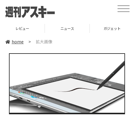
toggle
naviga
レビュー
ニュース
ガジェット
home
>
拡大画像