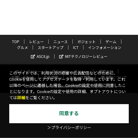
TOP
レビュー
ニュース
ガジェット
ゲーム
グルメ
スタートアップ
ICT
インフォメーション
ASCII.jp
MITテクノロジーレビュー
サイトポリシー
プライバシーポリシー
運営会社
このサイトでは、利用状況の把握や広告配信などのために、
お問い合わせ
広告掲載
スタッフ募集
電子版について
Cookieを使用してアクセスデータを取得・利用しています。これ
以降のページに遷移した場合、Cookieの設定や使用に同意したこ
©KADOKAWA ASCII Research Laboratories, Inc. 2026
とになります。Cookieの設定や使用の詳細、オプトアウトについ
ては
詳細
をご覧ください。
同意する
＞プライバシーポリシー