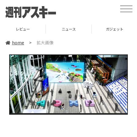
toggle
naviga
レビュー
ニュース
ガジェット
home
>
拡大画像