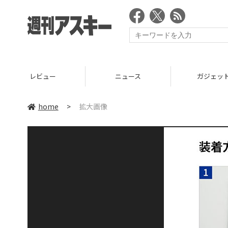
レビュー
ニュース
ガジェッ
home
>
拡大画像