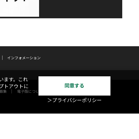
インフォメーション
います。これ
同意する
オプトアウトに
募集
電子版について
＞プライバシーポリシー