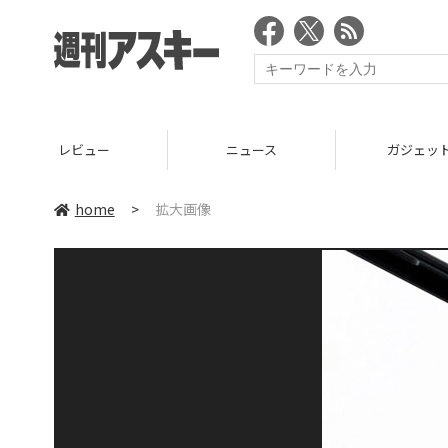
レビュー
ニュース
ガジェッ
home
>
拡大画像