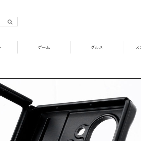
ト
ゲーム
グルメ
ス