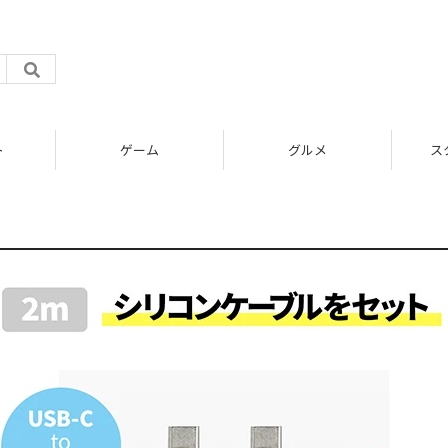
ト
ゲーム
グルメ
ス