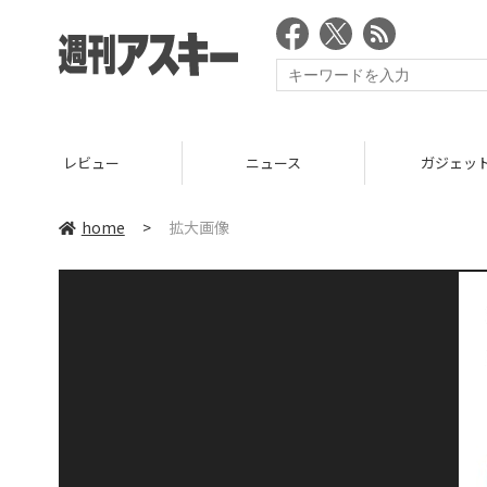
レビュー
ニュース
ガジェッ
home
>
拡大画像