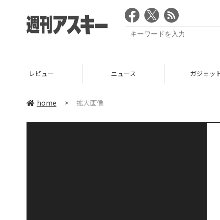
レビュー
ニュース
ガジェッ
home
>
拡大画像