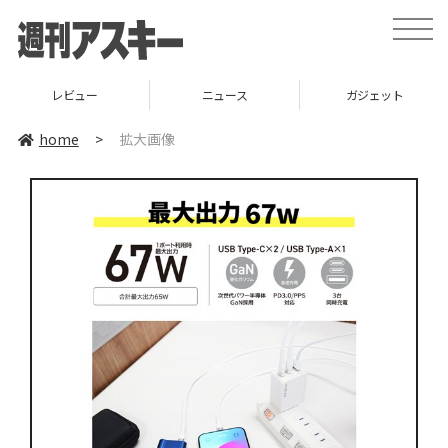
toggle
naviga
レビュー
ニュース
ガジェット
home
>
拡大画像