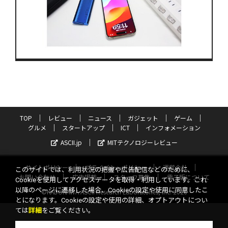
TOP
レビュー
ニュース
ガジェット
ゲーム
グルメ
スタートアップ
ICT
インフォメーション
ASCII.jp
MITテクノロジーレビュー
サイトポリシー
プライバシーポリシー
運営会社
このサイトでは、利用状況の把握や広告配信などのために、
お問い合わせ
広告掲載
スタッフ募集
電子版について
Cookieを使用してアクセスデータを取得・利用しています。これ
以降のページに遷移した場合、Cookieの設定や使用に同意したこ
©KADOKAWA ASCII Research Laboratories, Inc. 2026
とになります。Cookieの設定や使用の詳細、オプトアウトについ
ては
詳細
をご覧ください。