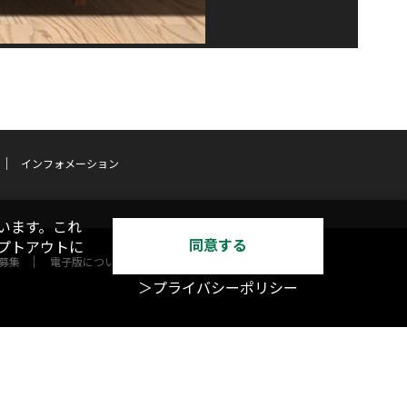
インフォメーション
います。これ
同意する
オプトアウトに
募集
電子版について
＞プライバシーポリシー