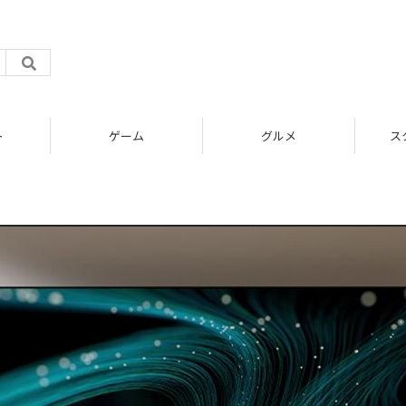
ト
ゲーム
グルメ
ス