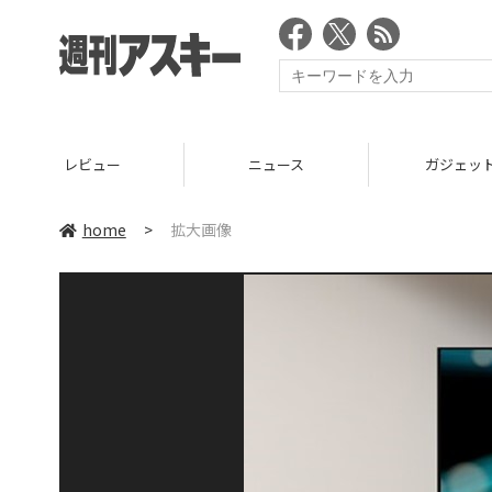
レビュー
ニュース
ガジェッ
home
>
拡大画像