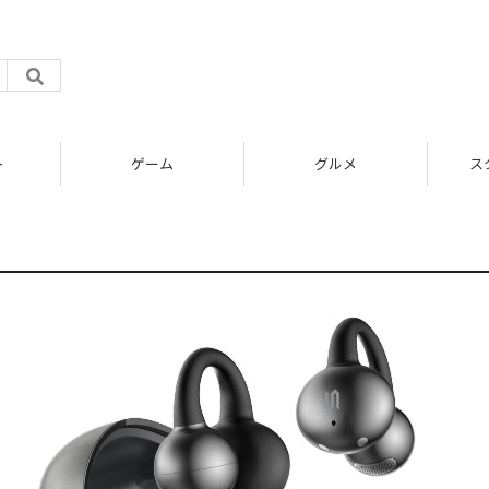
ト
ゲーム
グルメ
ス