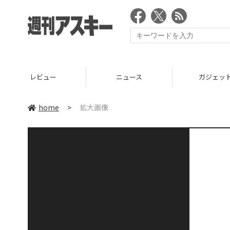
レビュー
ニュース
ガジェッ
home
>
拡大画像