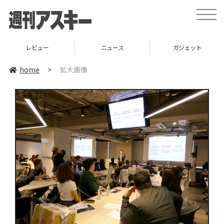
toggle
naviga
レビュー
ニュース
ガジェット
home
>
拡大画像