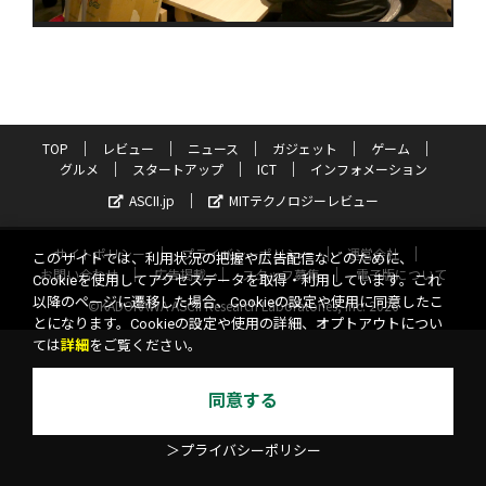
TOP
レビュー
ニュース
ガジェット
ゲーム
グルメ
スタートアップ
ICT
インフォメーション
ASCII.jp
MITテクノロジーレビュー
サイトポリシー
プライバシーポリシー
運営会社
このサイトでは、利用状況の把握や広告配信などのために、
お問い合わせ
広告掲載
スタッフ募集
電子版について
Cookieを使用してアクセスデータを取得・利用しています。これ
以降のページに遷移した場合、Cookieの設定や使用に同意したこ
©KADOKAWA ASCII Research Laboratories, Inc. 2026
とになります。Cookieの設定や使用の詳細、オプトアウトについ
ては
詳細
をご覧ください。
同意する
＞プライバシーポリシー