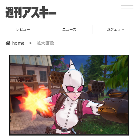
toggle
naviga
レビュー
ニュース
ガジェット
home
>
拡大画像