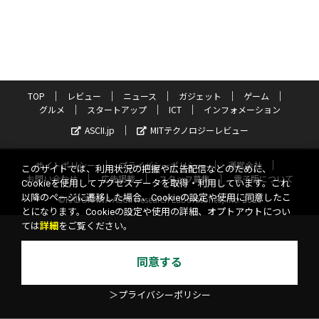
TOP
レビュー
ニュース
ガジェット
ゲーム
グルメ
スタートアップ
ICT
インフォメーション
ASCII.jp
MITテクノロジーレビュー
サイトポリシー
プライバシーポリシー
運営会社
このサイトでは、利用状況の把握や広告配信などのために、
お問い合わせ
広告掲載
スタッフ募集
電子版について
Cookieを使用してアクセスデータを取得・利用しています。これ
以降のページに遷移した場合、Cookieの設定や使用に同意したこ
©KADOKAWA ASCII Research Laboratories, Inc. 2026
とになります。Cookieの設定や使用の詳細、オプトアウトについ
ては
詳細
をご覧ください。
同意する
＞プライバシーポリシー