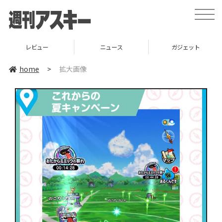
toggle
naviga
レビュー
ニュース
ガジェット
home
>
拡大画像